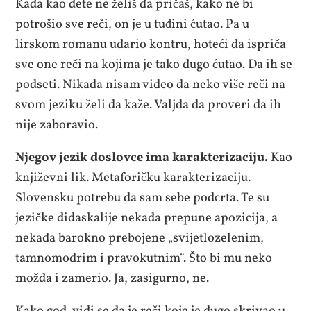
Kada kao dete ne želiš da pričaš, kako ne bi
potrošio sve reči, on je u tuđini ćutao. Pa u
lirskom romanu udario kontru, hoteći da ispriča
sve one reči na kojima je tako dugo ćutao. Da ih se
podseti. Nikada nisam video da neko više reči na
svom jeziku želi da kaže. Valjda da proveri da ih
nije zaboravio.
Njegov jezik doslovce ima karakterizaciju.
Kao
književni lik. Metaforičku karakterizaciju.
Slovensku potrebu da sam sebe podcrta. Te su
jezičke didaskalije nekada prepune apozicija, a
nekada barokno prebojene „svijetlozelenim,
tamnomodrim i pravokutnim“. Što bi mu neko
možda i zamerio. Ja, zasigurno, ne.