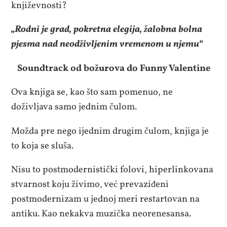
književnosti?
„Rodni je grad, pokretna elegija, žalobna bolna
pjesma nad neodživljenim vremenom u njemu“
Soundtrack od božurova do Funny Valentine
Ova knjiga se, kao što sam pomenuo, ne
doživljava samo jednim čulom.
Možda pre nego ijednim drugim čulom, knjiga je
to koja se sluša.
Nisu to postmodernistički folovi, hiperlinkovana
stvarnost koju živimo, već prevaziđeni
postmodernizam u jednoj meri restartovan na
antiku. Kao nekakva muzička neorenesansa.