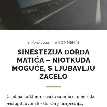
15/03/2024
0 COMMENTS
/
SINESTEZIJA ĐORĐA
MATIĆA – NIOTKUDA
MOGUĆE, S LJUBAVLJU
ZACELO
Da odmah otklonim svaku sumnju o tome kako
pristupiti ovom tekstu. On je
impresija,