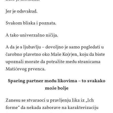
Jer je odsvakud.
Svakom bliska i poznata.
A tako univerzalno ničija.
A da je s ljubavlju – dovoljno je samo pogledati u
čarobno plavetno oko Maše Ko(r)en, koju da biste
upoznali morate da potražite među stranicama
Matićevog prvenca.
Sparing partner među likovima – to svakako
može bolje
Zanesu se stvaraoci u pravljenju lika iz „Ich
forme“ da nekada zaborave na karakterizaciju