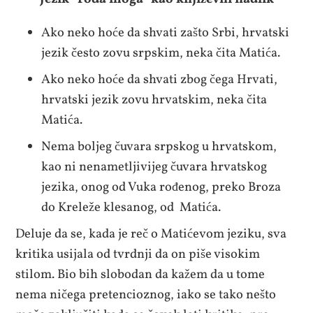
Ako neko hoće da shvati zašto Srbi, hrvatski
jezik često zovu srpskim, neka čita Matića.
Ako neko hoće da shvati zbog čega Hrvati,
hrvatski jezik zovu hrvatskim, neka čita
Matića.
Nema boljeg čuvara srpskog u hrvatskom,
kao ni nenametljivijeg čuvara hrvatskog
jezika, onog od Vuka rođenog, preko Broza
do Kreleže klesanog, od Matića.
Deluje da se, kada je reč o Matićevom jeziku, sva
kritika usijala od tvrdnji da on piše visokim
stilom. Bio bih slobodan da kažem da u tome
nema ničega pretencioznog, iako se tako nešto