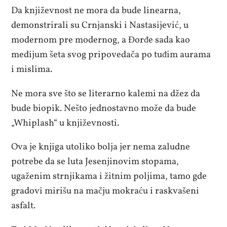
Da književnost ne mora da bude linearna,
demonstrirali su Crnjanski i Nastasijević, u
modernom pre modernog, a Đorđe sada kao
medijum šeta svog pripovedača po tuđim aurama
i mislima.
Ne mora sve što se literarno kalemi na džez da
bude biopik. Nešto jednostavno može da bude
„Whiplash“ u književnosti.
Ova je knjiga utoliko bolja jer nema zaludne
potrebe da se luta Jesenjinovim stopama,
ugaženim strnjikama i žitnim poljima, tamo gde
gradovi mirišu na mačju mokraću i raskvašeni
asfalt.