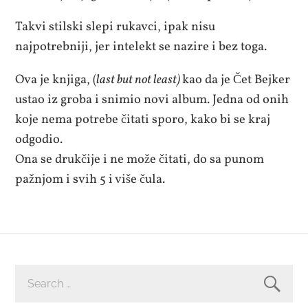
Takvi stilski slepi rukavci, ipak nisu
najpotrebniji, jer intelekt se nazire i bez toga.
Ova je knjiga, (
last but not least)
kao da je Čet Bejker
ustao iz groba i snimio novi album. Jedna od onih
koje nema potrebe čitati sporo, kako bi se kraj
odgodio.
Ona se drukčije i ne može čitati, do sa punom
pažnjom i svih 5 i više čula.
SEARCH
FOR: