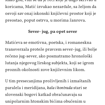
Kako god, vidi se da je reči koje je dugo skrivao u
koricama, Matić izvukao nezarđale, sa željom da
osvoji sav onaj iskonski književni prostor koji je
preostao, poput ostrva, u morima žanrova.
Sever- jug, pa opet sever
Matićeva se emotivna, poetska, i romaneskna
transverzala proteže pravcem sever-jug, ili bolje
rečeno jug-sever, ako posmatramo hronološki
lutanja njegovog lirskog subjekta, koji se igrom
proznih okolnosti zove književnim likom.
U tim presecanjima proživljenih i izmaštanih
paralela i meridijana,
kala i kontrada
stari se
slovenski bogovi katkad obračunavaju sa
unipolarnim htonskim bićima obučenim u