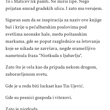
To i Matićev lik pamti. Ne miris lipe. Nego
prijatan smrad gradskih ulica. I zato mu verujem.
Siguran sam da se inspiracija za naziv ove knjige
baš i krije u pečalbarskim poslovima pod
svetlima neonske hale, među poštanskim
markama, gde se poput razglednice sa letovanja
koje se nikada ne završava, negde sramežljivo
nametnula fraza “Niotkuda s ljubavlju“.
Zato što je cela kao da pripada nekom drugom,
zaboravljenom svetu.
Gde je u redu biti luckast kao Tin Ujević.
Gde su pesnici gospoda i vitezovi.
Zato je niotkuda.