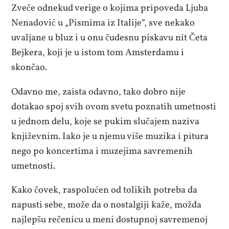
Zveče odnekud verige o kojima pripoveda Ljuba
Nenadović u „Pismima iz Italije“, sve nekako
uvaljane u bluz i u onu čudesnu piskavu nit Četa
Bejkera, koji je u istom tom Amsterdamu i
skončao.
Odavno me, zaista odavno, tako dobro nije
dotakao spoj svih ovom svetu poznatih umetnosti
u jednom delu, koje se pukim slučajem naziva
književnim. Iako je u njemu više muzika i pitura
nego po koncertima i muzejima savremenih
umetnosti.
Kako čovek, raspolućen od tolikih potreba da
napusti sebe, može da o nostalgiji kaže, možda
najlepšu rečenicu u meni dostupnoj savremenoj