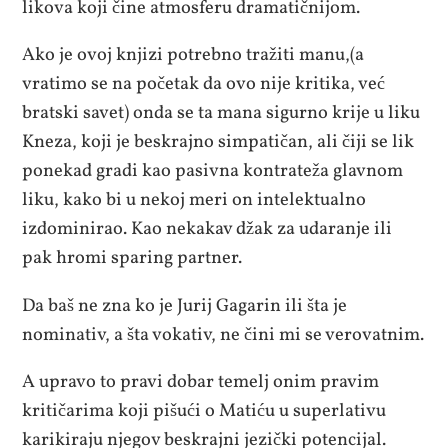
likova koji čine atmosferu dramatičnijom.
Ako je ovoj knjizi potrebno tražiti manu,(a
vratimo se na početak da ovo nije kritika, već
bratski savet) onda se ta mana sigurno krije u liku
Kneza, koji je beskrajno simpatičan, ali čiji se lik
ponekad gradi kao pasivna kontrateža glavnom
liku, kako bi u nekoj meri on intelektualno
izdominirao. Kao nekakav džak za udaranje ili
pak hromi sparing partner.
Da baš ne zna ko je Jurij Gagarin ili šta je
nominativ, a šta vokativ, ne čini mi se verovatnim.
A upravo to pravi dobar temelj onim pravim
kritičarima koji pišući o Matiću u superlativu
karikiraju njegov beskrajni jezički potencijal.