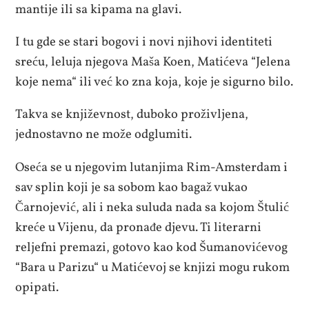
mantije ili sa kipama na glavi.
I tu gde se stari bogovi i novi njihovi identiteti
sreću, leluja njegova Maša Koen, Matićeva “Jelena
koje nema“ ili već ko zna koja, koje je sigurno bilo.
Takva se književnost, duboko proživljena,
jednostavno ne može odglumiti.
Oseća se u njegovim lutanjima Rim-Amsterdam i
sav splin koji je sa sobom kao bagaž vukao
Čarnojević, ali i neka suluda nada sa kojom Štulić
kreće u Vijenu, da pronađe djevu. Ti literarni
reljefni premazi, gotovo kao kod Šumanovićevog
“Bara u Parizu“ u Matićevoj se knjizi mogu rukom
opipati.