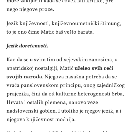
može zaključiti kada se čovek lati kritike, pre
nego njegove proze.
Jezik književnosti, književnoumetnički štimung,
to je ono čime Matić baš vešto barata.
Jezik dorečenosti.
Kao da se u svim tim odisejevskim zanosima, u
apatridskoj nostalgiji, Matić
uželeo svih reči
svojih naroda
. Njegova nasušna potreba da se
vraća panslovenskom principu, onog zajedničkog
prajezika, čini da od kulturne heterogenosti Srba,
Hrvata i ostalih plemena, nanovo veze
nadslovenski goblen. I utoliko je njegov jezik, a i
njegova književnost moćnija.