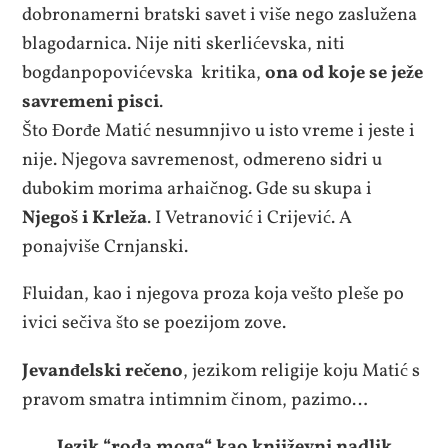
dobronamerni bratski savet i više nego zaslužena
blagodarnica. Nije niti skerlićevska, niti
bogdanpopovićevska kritika,
ona od koje se ježe
savremeni pisci
.
Što Đorđe Matić nesumnjivo u isto vreme i jeste i
nije. Njegova savremenost, odmereno sidri u
dubokim morima arhaičnog. Gde su skupa i
Njegoš i Krleža
. I Vetranović i Crijević. A
ponajviše Crnjanski.
Fluidan, kao i njegova proza koja vešto pleše po
ivici sečiva što se poezijom zove.
Jevanđelski rečeno
, jezikom religije koju Matić s
pravom smatra intimnim činom, pazimo…
Jezik “roda moga“ kao književni nadlik