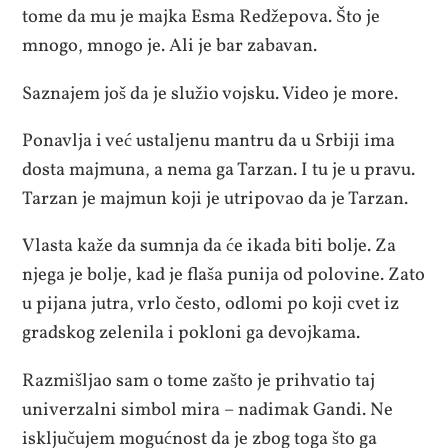
tome da mu je majka Esma Redžepova. Što je
mnogo, mnogo je. Ali je bar zabavan.
Saznajem još da je služio vojsku. Video je more.
Ponavlja i već ustaljenu mantru da u Srbiji ima
dosta majmuna, a nema ga Tarzan. I tu je u pravu.
Tarzan je majmun koji je utripovao da je Tarzan.
Vlasta kaže da sumnja da će ikada biti bolje. Za
njega je bolje, kad je flaša punija od polovine. Zato
u pijana jutra, vrlo često, odlomi po koji cvet iz
gradskog zelenila i pokloni ga devojkama.
Razmišljao sam o tome zašto je prihvatio taj
univerzalni simbol mira – nadimak Gandi. Ne
isključujem mogućnost da je zbog toga što ga