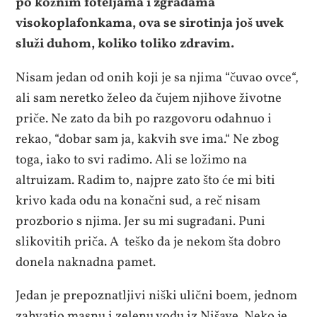
po kožnim foteljama i zgradama
visokoplafonkama, ova se sirotinja još uvek
služi duhom, koliko toliko zdravim.
Nisam jedan od onih koji je sa njima “čuvao ovce“,
ali sam neretko želeo da čujem njihove životne
priče. Ne zato da bih po razgovoru odahnuo i
rekao, “dobar sam ja, kakvih sve ima.“ Ne zbog
toga, iako to svi radimo. Ali se ložimo na
altruizam. Radim to, najpre zato što će mi biti
krivo kada odu na konačni sud, a reč nisam
prozborio s njima. Jer su mi sugrađani. Puni
slikovitih priča. A teško da je nekom šta dobro
donela naknadna pamet.
Jedan je prepoznatljivi niški ulični boem, jednom
zahvatio masnu i zelenu vodu iz Nišave. Neko je