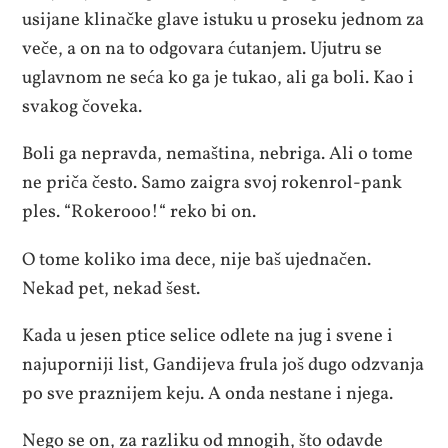
usijane klinačke glave istuku u proseku jednom za
veče, a on na to odgovara ćutanjem. Ujutru se
uglavnom ne seća ko ga je tukao, ali ga boli. Kao i
svakog čoveka.
Boli ga nepravda, nemaština, nebriga. Ali o tome
ne priča često. Samo zaigra svoj rokenrol-pank
ples. “Rokerooo!“ reko bi on.
O tome koliko ima dece, nije baš ujednačen.
Nekad pet, nekad šest.
Kada u jesen ptice selice odlete na jug i svene i
najuporniji list, Gandijeva frula još dugo odzvanja
po sve praznijem keju. A onda nestane i njega.
Nego se on, za razliku od mnogih, što odavde