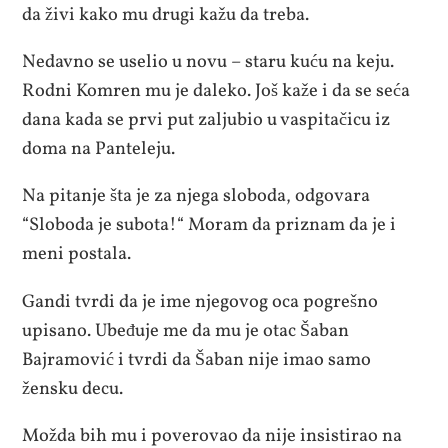
da živi kako mu drugi kažu da treba.
Nedavno se uselio u novu – staru kuću na keju.
Rodni Komren mu je daleko. Još kaže i da se seća
dana kada se prvi put zaljubio u vaspitačicu iz
doma na Panteleju.
Na pitanje šta je za njega sloboda, odgovara
“Sloboda je subota!“ Moram da priznam da je i
meni postala.
Gandi tvrdi da je ime njegovog oca pogrešno
upisano. Ubeđuje me da mu je otac Šaban
Bajramović i tvrdi da Šaban nije imao samo
žensku decu.
Možda bih mu i poverovao da nije insistirao na