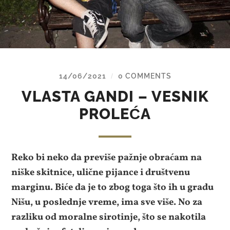
14/06/2021
0 COMMENTS
/
VLASTA GANDI – VESNIK
PROLEĆA
Reko bi neko da previše pažnje obraćam na
niške skitnice, ulične pijance i društvenu
marginu. Biće da je to zbog toga što ih u gradu
Nišu, u poslednje vreme, ima sve više. No za
razliku od moralne sirotinje, što se nakotila