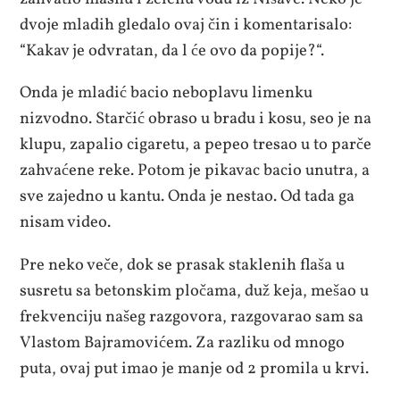
dvoje mladih gledalo ovaj čin i komentarisalo:
“Kakav je odvratan, da l će ovo da popije?“.
Onda je mladić bacio neboplavu limenku
nizvodno. Starčić obraso u bradu i kosu, seo je na
klupu, zapalio cigaretu, a pepeo tresao u to parče
zahvaćene reke. Potom je pikavac bacio unutra, a
sve zajedno u kantu. Onda je nestao. Od tada ga
nisam video.
Pre neko veče, dok se prasak staklenih flaša u
susretu sa betonskim pločama, duž keja, mešao u
frekvenciju našeg razgovora, razgovarao sam sa
Vlastom Bajramovićem. Za razliku od mnogo
puta, ovaj put imao je manje od 2 promila u krvi.