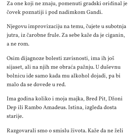
Za one koji ne znaju, pomenuti gradski oriđinal je
čovek poznatiji i pod nadimkom Gandi.
Njegovu improvizaciju na temu, čujete u subotnja
jutra, iz čarobne frule. Za sebe kaže da je ciganin,
a ne rom.
Osim dijagnoze bolesti zavisnosti, ima ih još
sijaset, ali na njih me obraća pažnju. U duševnu
bolnicu ide samo kada mu alkohol dojadi, pa bi
malo da se dovede u red.
Ima godina koliko i moja majka, Bred Pit, Džoni
Dep ili Rambo Amadeus. Istina, izgleda dosta
starije.
Razgovarali smo o smislu života. Kaže da ne želi